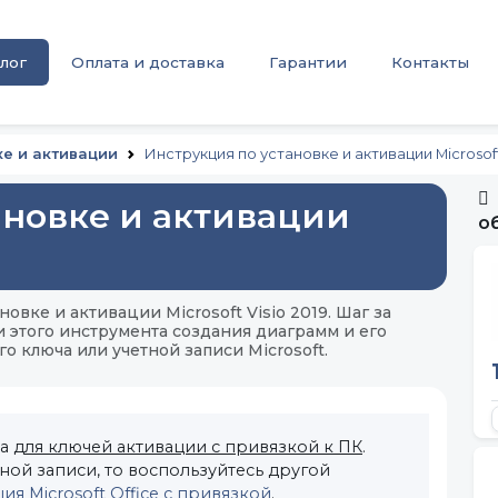
лог
Оплата и доставка
Гарантии
Контакты
ке и активации
Инструкция по установке и активации Microsoft 
ановке и активации
о
вке и активации Microsoft Visio 2019. Шаг за
 этого инструмента создания диаграмм и его
 ключа или учетной записи Microsoft.
на
для ключей активации с привязкой к ПК
.
ной записи, то воспользуйтесь другой
ия Microsoft Office с привязкой
.