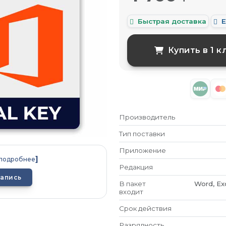
Быстрая доставка
Е
Купить в 1 к
Производитель
Тип поставки
Приложение
]
 подробнее
Редакция
запись
В пакет
Word, Ex
входит
Срок действия
Разрядность