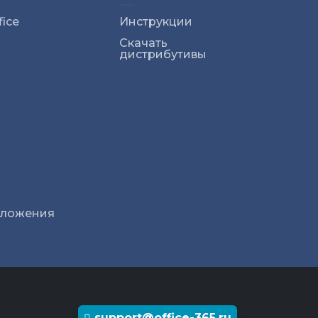
ice
Инструкции
Скачать
дистрибутивы
иложения
support@office-365.ru