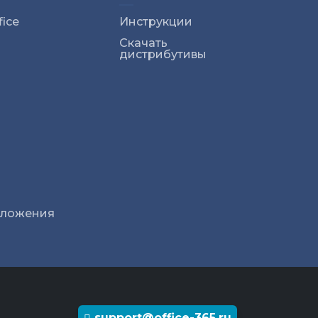
ice
Инструкции
Скачать
дистрибутивы
иложения
support@office-365.ru