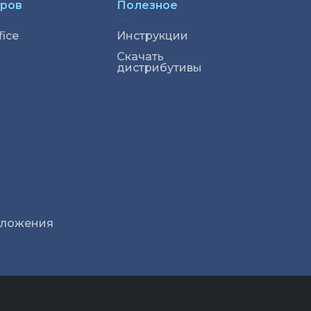
аров
Полезное
ice
Инструкции
Скачать
дистрибутивы
иложения